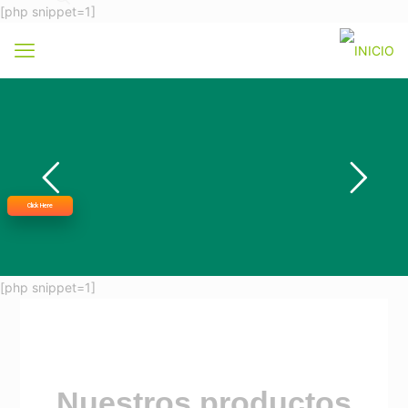
[php snippet=1]
Click Here
[php snippet=1]
Nuestros productos