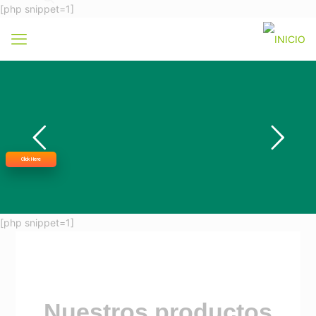
[php snippet=1]
Click Here
[php snippet=1]
Nuestros productos