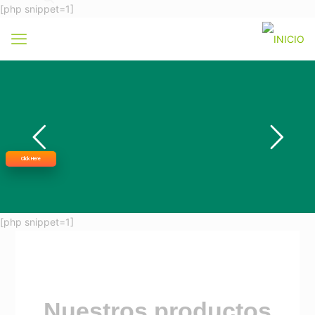
[php snippet=1]
Click Here
[php snippet=1]
Nuestros productos