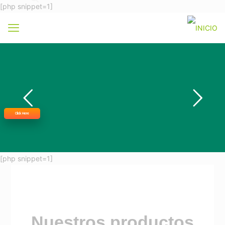
[php snippet=1]
Click Here
[php snippet=1]
Nuestros productos