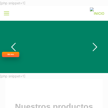
[php snippet=1]
Click Here
[php snippet=1]
Nuestros productos