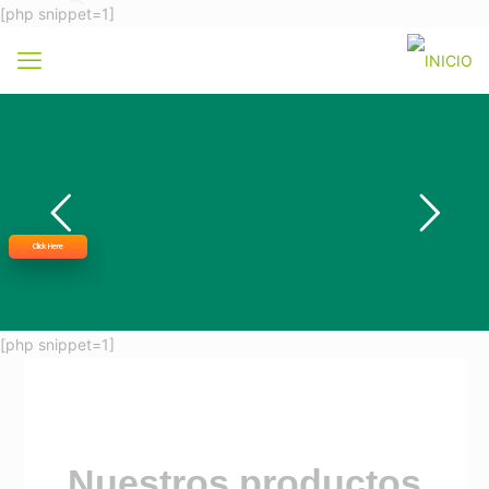
[php snippet=1]
Click Here
[php snippet=1]
Nuestros productos