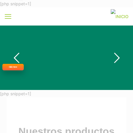
[php snippet=1]
Click Here
[php snippet=1]
Nuestros productos