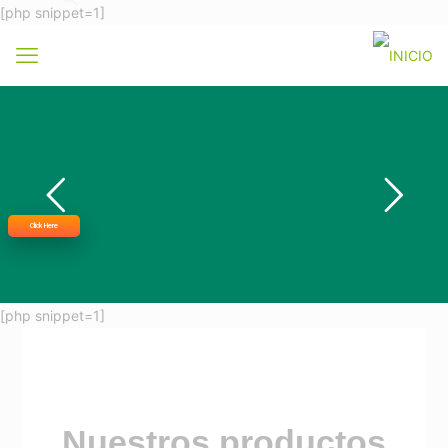
[php snippet=1]
Click Here
[php snippet=1]
Nuestros productos