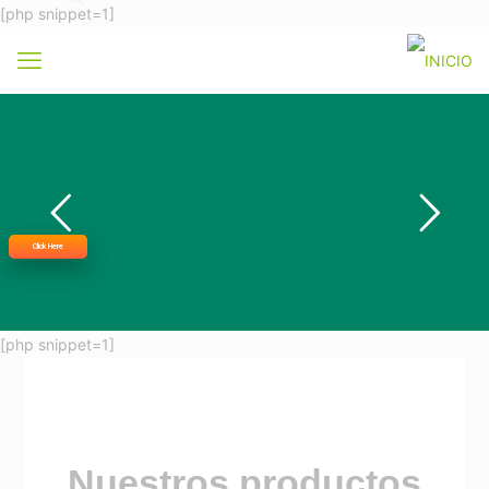
[php snippet=1]
Click Here
[php snippet=1]
Nuestros productos