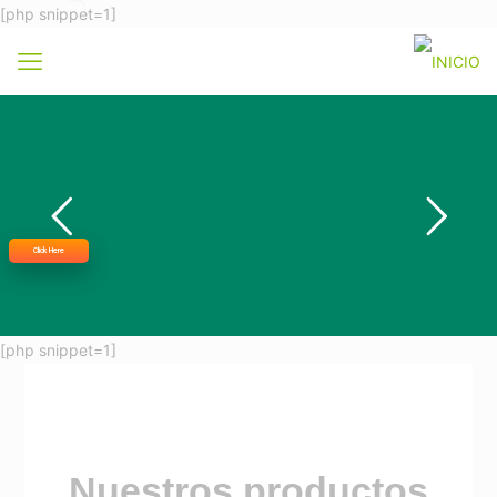
[php snippet=1]
Click Here
[php snippet=1]
Nuestros productos