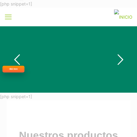
[php snippet=1]
Click Here
[php snippet=1]
Nuestros productos