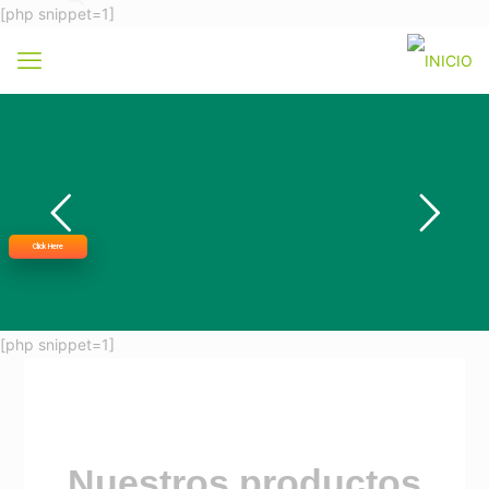
[php snippet=1]
Click Here
[php snippet=1]
Nuestros productos