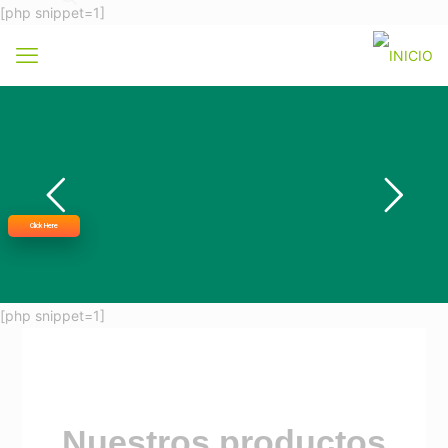
[php snippet=1]
Click Here
[php snippet=1]
Nuestros productos