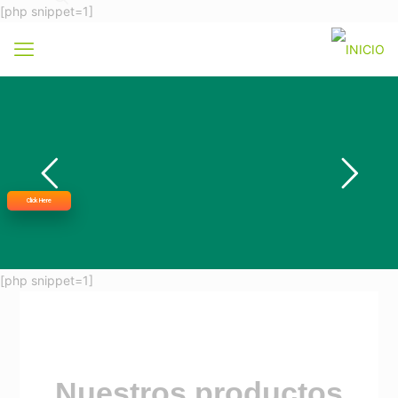
[php snippet=1]
Click Here
[php snippet=1]
Nuestros productos