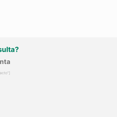
sulta?
unta
acto"]