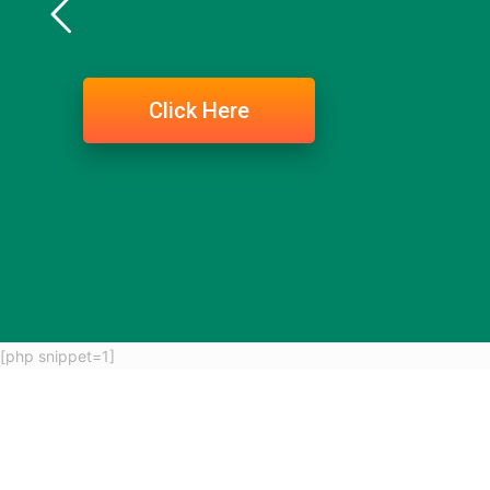
Click Here
[php snippet=1]