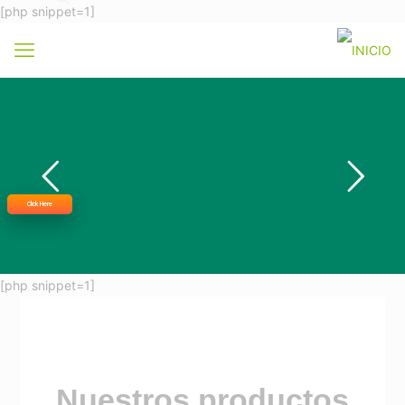
[php snippet=1]
Click Here
[php snippet=1]
Nuestros productos