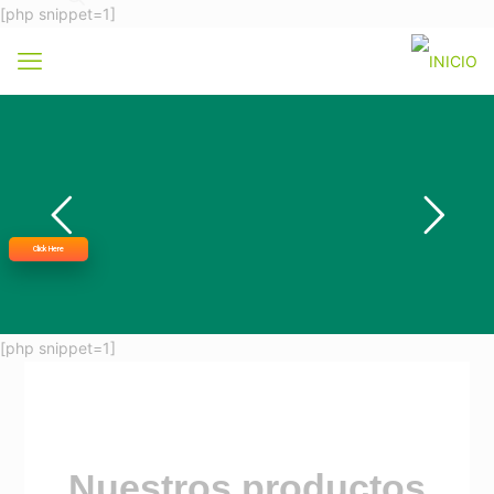
[php snippet=1]
Click Here
[php snippet=1]
Nuestros productos