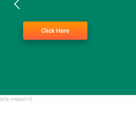
Click Here
[php snippet=1]