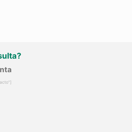
sulta?
unta
acto"]