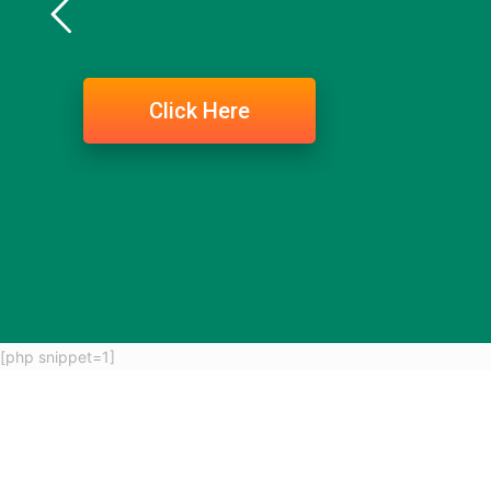
Click Here
[php snippet=1]