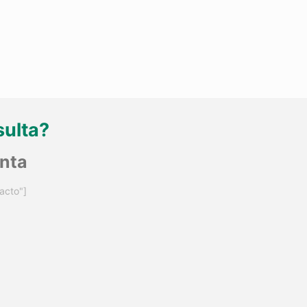
sulta?
unta
acto"]